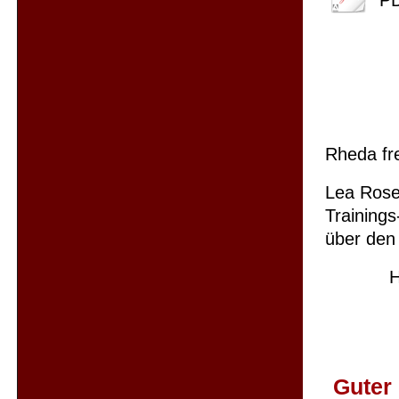
PD
Rheda fre
Lea Rose
Trainings
über den
Herzli
Guter 