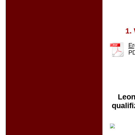
1.
Er
PD
Leon
qualif