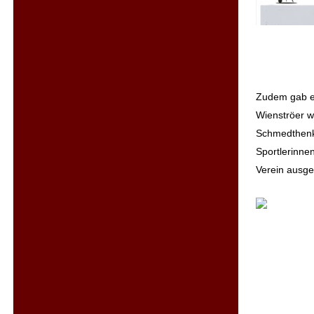
Zudem gab es
Wienströer w
Schmedthenk
Sportlerinne
Verein ausge