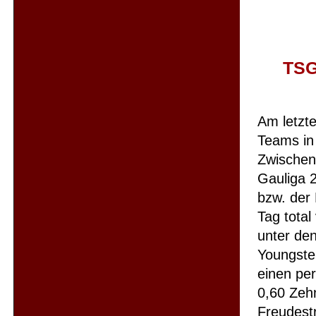
TSG
Am letzte
Teams in
Zwischen
Gauliga 2
bzw. der 
Tag total
unter den
Youngster
einen pe
0,60 Zeh
Freudest