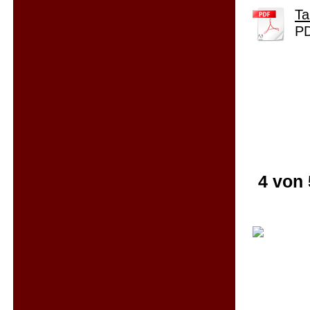
Ta
PD
4 von 