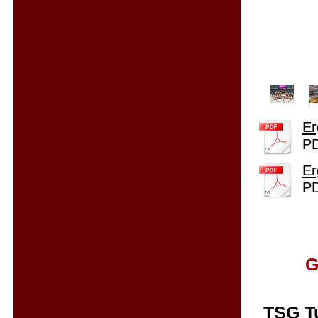
Er
PD
Er
PD
G
TSG T