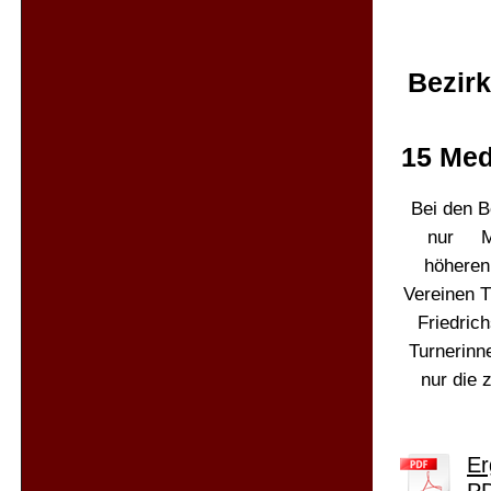
Bezirk
15 Med
Bei den B
nur Mäd
höheren
Vereinen 
Friedric
Turnerinn
nur die 
Er