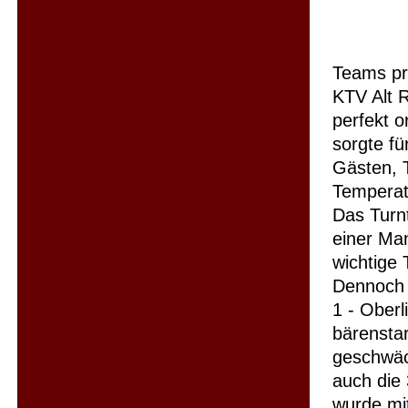
Teams pr
KTV Alt R
perfekt o
sorgte f
Gästen, 
Temperat
Das Turn
einer Man
wichtige 
Dennoch 
1 - Oberl
bärenstar
geschwäc
auch die 
wurde mi