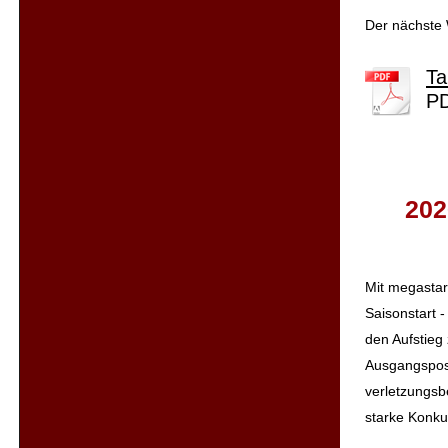
Der nächste 
Ta
PD
202
Mit megastar
Saisonstart -
den Aufstieg
Ausgangsp
verletzungsb
starke Konku