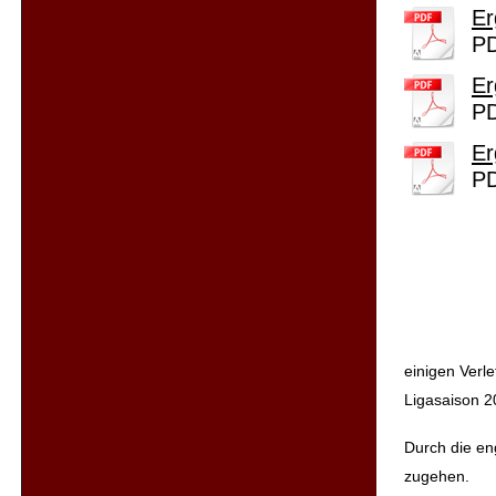
Er
PD
Er
PD
Er
PD
einigen Verl
Ligasaison 2
Durch die en
zugehen.