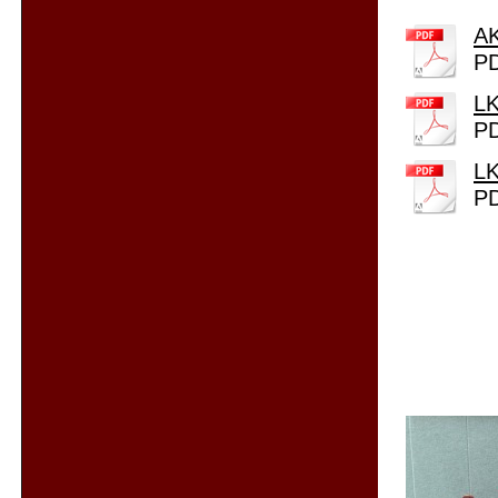
AK
PD
LK
PD
LK
PD
Fin
TS