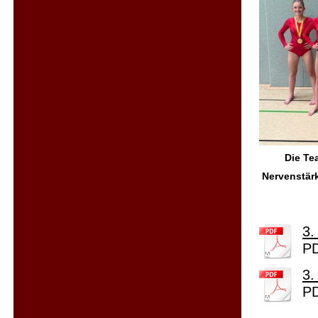
Die Te
Nervenstärk
3.
PD
3.
PD