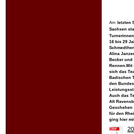
Am
letzten
Sachsen sta
Turnerinnen
16 bis 29 J
Schmedthenk
Alina Janze
Becker und 
Rennen.Mit 
sich das Te
Badischen T
den Bundesp
Leistungsst
Auch das Te
Alt Ravensb
Geschehen e
für den Rhe
ging hier m
20