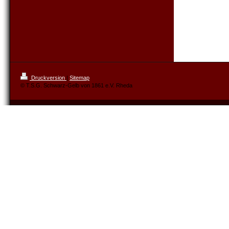
Druckversion
|
Sitemap
© T.S.G. Schwarz-Gelb von 1861 e.V. Rheda