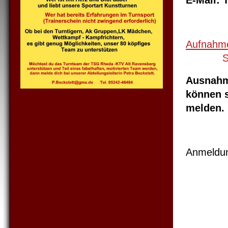
E-Mail:
Aufnahme
S
Ausnahm
können s
melden.
Anmeldung