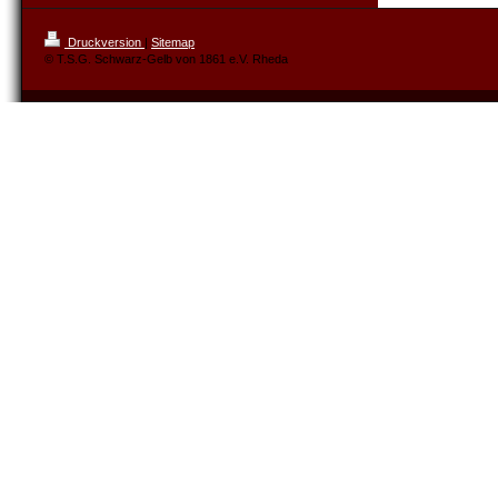
Druckversion
|
Sitemap
© T.S.G. Schwarz-Gelb von 1861 e.V. Rheda